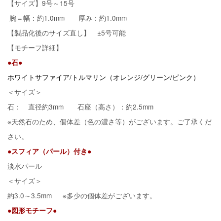
【サイズ】9号～15号
腕＝幅：約1.0mm 厚み：約1.0mm
【製品化後のサイズ直し】 ±5号可能
【モチーフ詳細】
●石●
ホワイトサファイア/トルマリン（オレンジ/グリーン/ピンク）
＜サイズ＞
石： 直径約3mm 石座（高さ）：約2.5mm
※天然石のため、個体差（色の濃さ等）がございます。ご了承くだ
さい。
●スフィア（パール）付き●
淡水パール
＜サイズ＞
約3.0～3.5mm ※多少の個体差がございます。
●図形モチーフ●